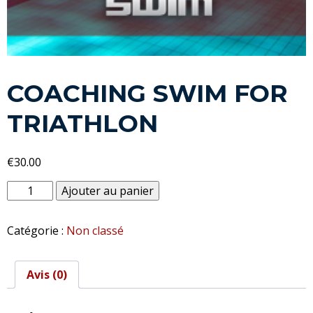
COACHING SWIM FOR
TRIATHLON
€
30.00
quantité
Ajouter au panier
de
Coaching
Catégorie :
Non classé
Swim
For
Triathlon
Avis (0)